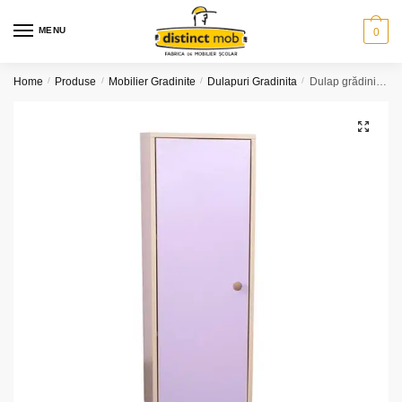
Skip
Skip
to
to
MENU
0
navigation
content
Home
/
Produse
/
Mobilier Gradinite
/
Dulapuri Gradinita
/
Dulap grădiniță 1 ușa (model K14)
🔍