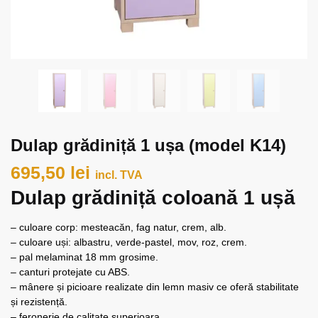
Dulap grădiniță 1 ușa (model K14)
695,50
lei
incl. TVA
Dulap grădiniță coloană 1 ușă
– culoare corp: mesteacăn, fag natur, crem, alb.
– culoare uși: albastru, verde-pastel, mov, roz, crem.
– pal melaminat 18 mm grosime.
– canturi protejate cu ABS.
– mânere și picioare realizate din lemn masiv ce oferă stabilitate
și rezistență.
– feronerie de calitate superioara.