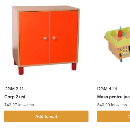
DGM 3.11
DGM 4.24
Corp 2 uşi
Masa pentru joa
742,27
lei
840,90
lei
incl. TVA
incl. TVA
Add to cart