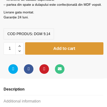
– partea din spate a dulapului este confecționată din MDF vopsit.
Livrare gata montat.
Garanție 24 luni.
COD PRODUS:
DGM 9.14
Dulap
Add to cart
grădiniță
1
ușa
(model
K14)
quantity
Description
Additional information