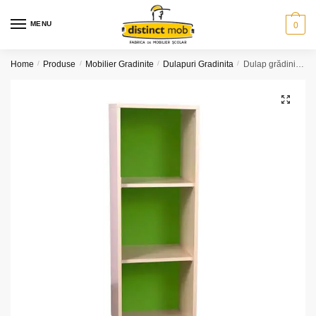
Skip
Skip
to
to
MENU
0
navigation
content
Home
/
Produse
/
Mobilier Gradinite
/
Dulapuri Gradinita
/
Dulap grădiniță 1 coloană polițe (model K10)
🔍