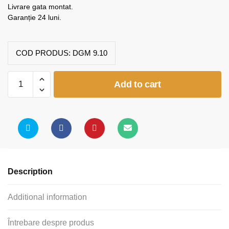
Livrare gata montat.
Garanție 24 luni.
COD PRODUS:
DGM 9.10
Dulap
Add to cart
grădiniță
1
coloană
polițe
(model
K10)
quantity
Description
Additional information
Întrebare despre produs