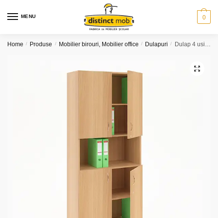
Skip
Skip
to
to
MENU
0
navigation
content
Home
/
Produse
/
Mobilier birouri, Mobilier office
/
Dulapuri
/
Dulap 4 usi H1880
🔍