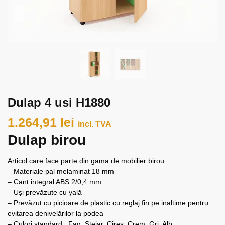
Dulap 4 usi H1880
1.264,91
lei
incl. TVA
Dulap birou
Articol care face parte din gama de mobilier birou.
– Materiale pal melaminat 18 mm
– Cant integral ABS 2/0,4 mm
– Uși prevăzute cu yală
– Prevăzut cu picioare de plastic cu reglaj fin pe inaltime pentru
evitarea denivelărilor la podea
– Culori standard : Fag, Stejar, Cireș, Crem, Gri, Alb