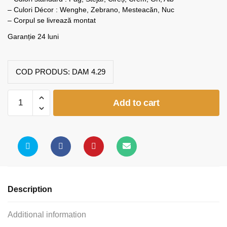
– Culori Décor : Wenghe, Zebrano, Mesteacăn, Nuc
– Corpul se livrează montat
Garanție 24 luni
COD PRODUS:
DAM 4.29
Dulap
Add to cart
4
usi
H1880
quantity
Description
Additional information