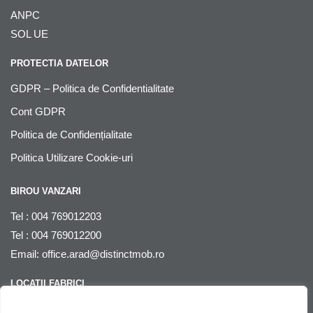
ANPC
SOL UE
PROTECTIA DATELOR
GDPR – Politica de Confidentialitate
Cont GDPR
Politica de Confidențialitate
Politica Utilizare Cookie-uri
BIROU VANZARI
Tel : 004 769012203
Tel : 004 769012200
Email:
office.arad@distinctmob.ro
LOCATII FABRICI
Arad
, str. Stefan Zarie nr. 65, cod postal 310241, Judetul Arad,