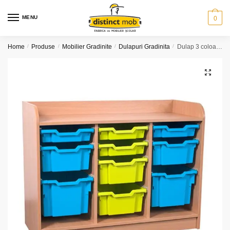
Skip
Skip
to
to
MENU
0
navigation
content
Home
/
Produse
/
Mobilier Gradinite
/
Dulapuri Gradinita
/
Dulap 3 coloane sertare
🔍