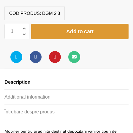
COD PRODUS:
DGM 2.3
Dulap
Add to cart
3
coloane
sertare
quantity
Description
Additional information
Întrebare despre produs
Mobilier pentru grădinițe destinat depozitarii variilor tipuri de