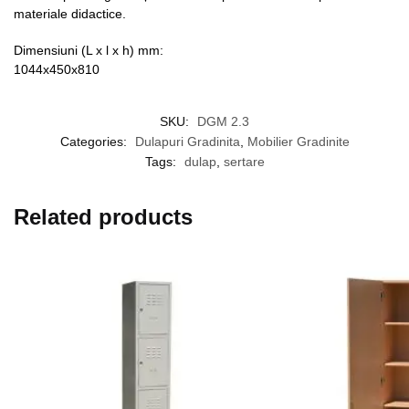
materiale didactice.
Dimensiuni (L x l x h) mm:
1044x450x810
SKU:
DGM 2.3
Categories:
Dulapuri Gradinita
,
Mobilier Gradinite
Tags:
dulap
,
sertare
Related products