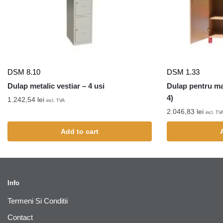
DSM 8.10
DSM 1.33
Dulap metalic vestiar – 4 usi
Dulap pentru ma
4)
1.242,54
lei
incl. TVA
2.046,83
lei
incl. TV
Add to cart
Info
Termeni Si Conditii
Contact