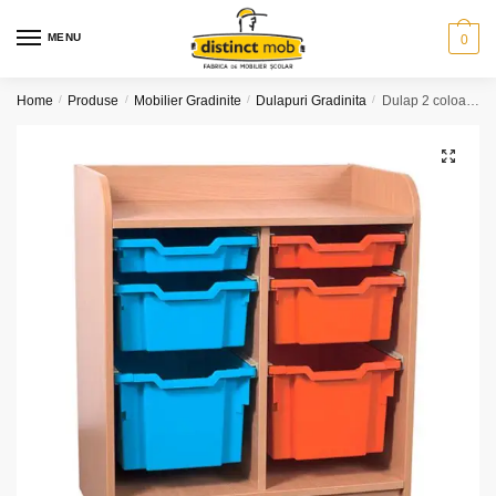
Skip
Skip
to
to
MENU
0
navigation
content
Home
/
Produse
/
Mobilier Gradinite
/
Dulapuri Gradinita
/
Dulap 2 coloane sertare
🔍