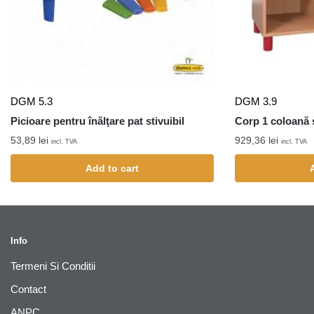
DGM 5.3
DGM 3.9
Picioare pentru înălţare pat stivuibil
Corp 1 coloană s
53,89
lei
929,36
lei
incl. TVA
incl. TVA
Add to cart
Info
Termeni Si Conditii
Contact
ANPC