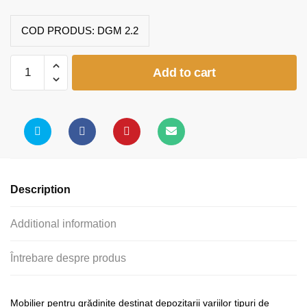
COD PRODUS:
DGM 2.2
Dulap
Add to cart
2
coloane
sertare
quantity
Description
Additional information
Întrebare despre produs
Mobilier pentru grădinițe destinat depozitarii variilor tipuri de