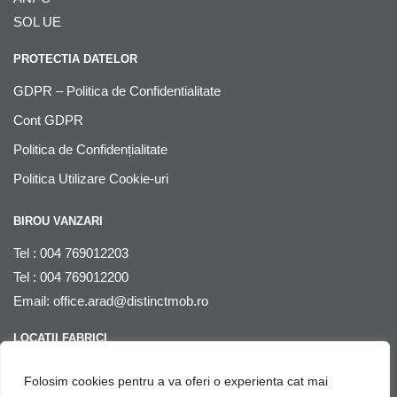
SOL UE
PROTECTIA DATELOR
GDPR – Politica de Confidentialitate
Cont GDPR
Politica de Confidențialitate
Politica Utilizare Cookie-uri
BIROU VANZARI
Tel : 004 769012203
Tel : 004 769012200
Email:
office.arad@distinctmob.ro
LOCATII FABRICI
Arad
, str. Stefan Zarie nr. 65, cod postal 310241, Judetul Arad,
Folosim cookies pentru a va oferi o experienta cat mai
Romania