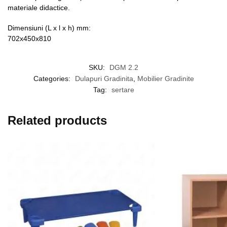
materiale didactice.
Dimensiuni (L x l x h) mm:
702x450x810
SKU:
DGM 2.2
Categories:
Dulapuri Gradinita
,
Mobilier Gradinite
Tag:
sertare
Related products