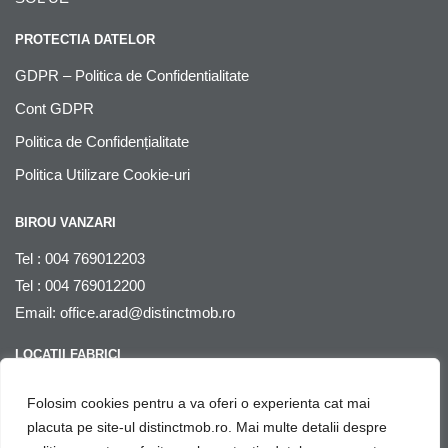
PROTECTIA DATELOR
GDPR – Politica de Confidentialitate
Cont GDPR
Politica de Confidențialitate
Politica Utilizare Cookie-uri
BIROU VANZARI
Tel : 004 769012203
Tel : 004 769012200
Email:
office.arad@distinctmob.ro
LOCATII FABRICI
Arad
, str. Stefan Zarie nr. 65, cod postal 310241, Judetul Arad,
Folosim cookies pentru a va oferi o experienta cat mai
Romania
placuta pe site-ul distinctmob.ro. Mai multe detalii despre