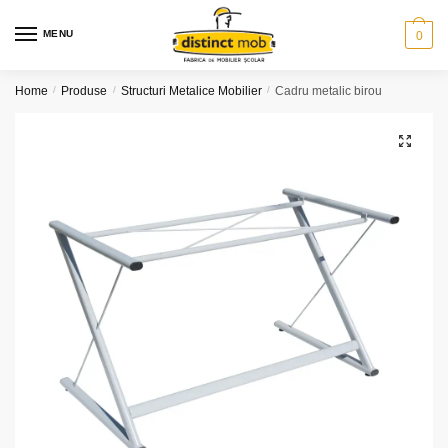
Skip
Skip
to
to
MENU
0
navigation
content
Home
/
Produse
/
Structuri Metalice Mobilier
/
Cadru metalic birou
🔍