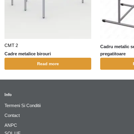
CMT 2
Cadru metalic s
Cadre metalice birouri
pregatitoare
Read more
Info
Termeni Si Conditii
Contact
ANPC
SOL UE