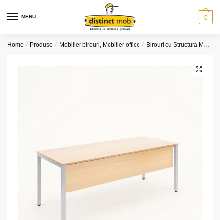
Skip
Skip
to
to
MENU
0
navigation
content
Home
/
Produse
/
Mobilier birouri, Mobilier office
/
Birouri cu Structura Metalica
🔍