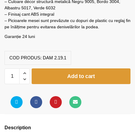
– Culoare décor structură metalică Negru 9005, Bordo 3004,
Albastru 5017, Verde 6032
– Finisaj cant ABS integral
– Picioarele mesei sunt prevăzute cu dopuri de plastic cu reglaj fin
pe înălțime pentru evitarea denivelărilor la podea.
Garanție 24 luni
COD PRODUS:
DAM 2.19.1
Birou
Add to cart
ECO
2000x800
quantity
Description