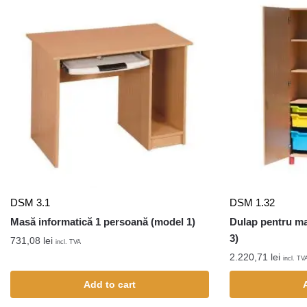
DSM 3.1
DSM 1.32
Masă informatică 1 persoană (model 1)
Dulap pentru ma
3)
731,08
lei
incl. TVA
2.220,71
lei
incl. TV
Add to cart