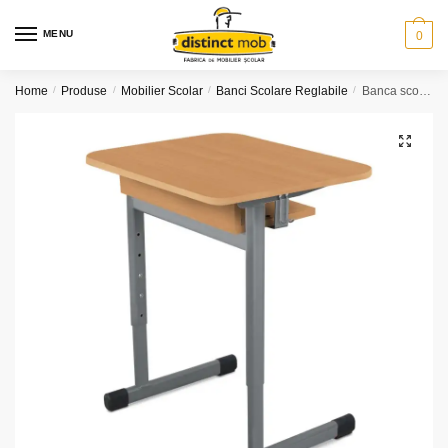
Skip
Skip
to
to
MENU
0
navigation
content
Home
/
Produse
/
Mobilier Scolar
/
Banci Scolare Reglabile
/
Banca scolara reglabila 1 persoana (model FRI-BPPF)
🔍