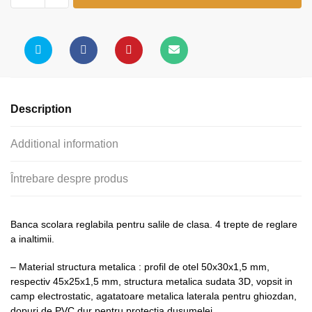
reglabila
1
persoana
(model
FRI-
BPPF)
Description
quantity
Additional information
Întrebare despre produs
Banca scolara reglabila pentru salile de clasa. 4 trepte de reglare
a inaltimii.
– Material structura metalica : profil de otel 50x30x1,5 mm,
respectiv 45x25x1,5 mm, structura metalica sudata 3D, vopsit in
camp electrostatic, agatatoare metalica laterala pentru ghiozdan,
dopuri de PVC dur pentru protectia dusumelei.