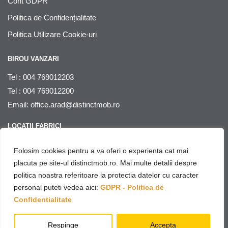
Cont GDPR
Politica de Confidențialitate
Politica Utilizare Cookie-uri
BIROU VANZARI
Tel : 004 769012203
Tel : 004 769012200
Email:
office.arad@distinctmob.ro
LOCATII FABRICI
Arad
, str. Stefan Zarie nr. 65, cod postal 310241, Judetul Arad,
Folosim cookies pentru a va oferi o experienta cat mai
Romania
placuta pe site-ul distinctmob.ro. Mai multe detalii despre
politica noastra referitoare la protectia datelor cu caracter
© Distinctmob 2020
personal puteti vedea aici:
GDPR - Politica de
♥
Website & SEO by
Netring Media
– with
Confidentialitate
Respinge
Accepta