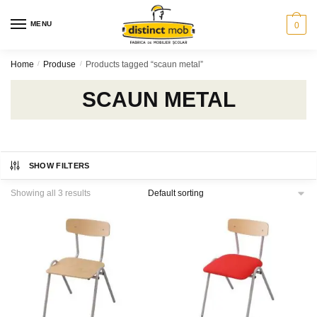
Skip
Skip
to
to
MENU
0
navigation
content
Home
/
Produse
/
Products tagged “scaun metal”
SCAUN METAL
SHOW FILTERS
Showing all 3 results