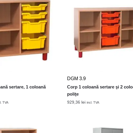
DGM 3.9
ană sertare, 1 coloană
Corp 1 coloană sertare şi 2 col
poliţe
929,36
lei
l. TVA
incl. TVA