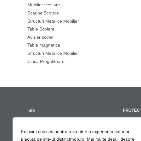
Mobilier vestiare
Scaune Scolare
Structuri Metalice Mobilier
Table Scolare
Avizier scolar
Tabla magnetica
Structuri Metalice Mobilier
Clasa Pregatitoare
Info
PROTECT
Termeni Si Conditii
GDPR – Po
Folosim cookies pentru a va oferi o experienta cat mai
Contact
Cont G
placuta pe site-ul distinctmob.ro. Mai multe detalii despre