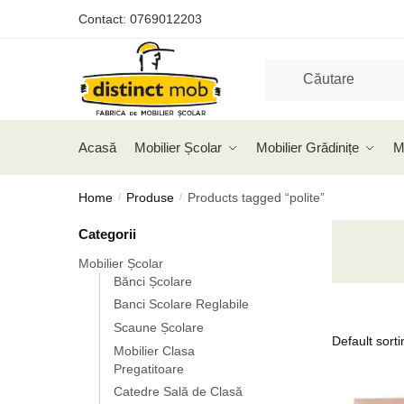
Skip
Skip
Contact:
0769012203
to
to
navigation
content
Acasă
Mobilier Școlar
Mobilier Grădinițe
M
Home
Produse
Products tagged “polite”
/
/
Categorii
Mobilier Școlar
Bănci Școlare
Banci Scolare Reglabile
Scaune Școlare
Mobilier Clasa
Pregatitoare
Catedre Sală de Clasă