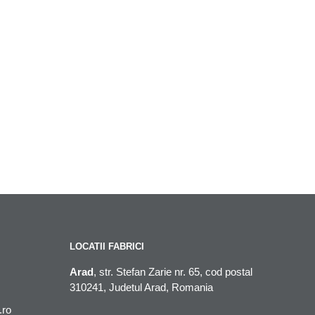
LOCATII FABRICI
Arad
, str. Stefan Zarie nr. 65, cod postal
310241, Judetul Arad, Romania
.ro