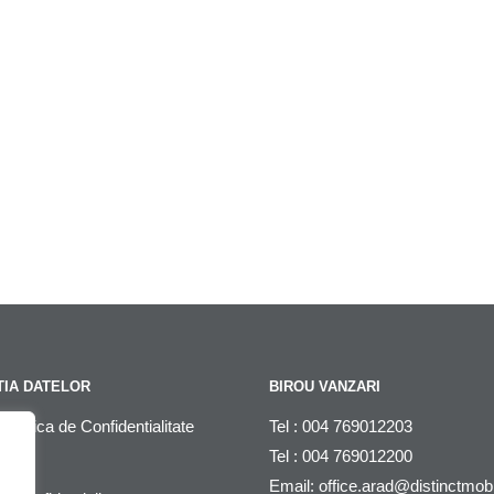
IA DATELOR
BIROU VANZARI
litica de Confidentialitate
Tel : 004 769012203
Tel : 004 769012200
DPR
Email:
office.arad@distinctmob