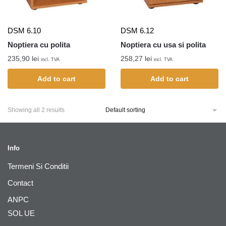
DSM 6.10
DSM 6.12
Noptiera cu polita
Noptiera cu usa si polita
235,90
lei
258,27
lei
incl. TVA
incl. TVA
Add to cart
Add to cart
Showing all 2 results
Info
Termeni Si Conditii
Contact
ANPC
SOL UE