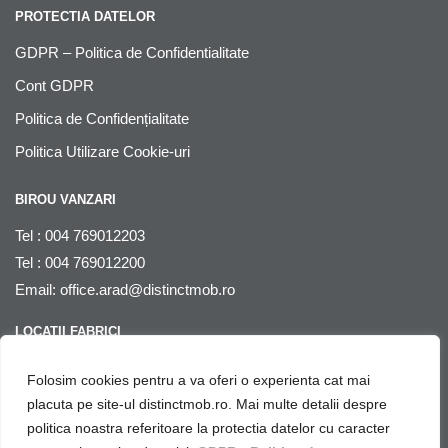
PROTECTIA DATELOR
GDPR – Politica de Confidentialitate
Cont GDPR
Politica de Confidențialitate
Politica Utilizare Cookie-uri
BIROU VANZARI
Tel : 004 769012203
Tel : 004 769012200
Email:
office.arad@distinctmob.ro
LOCATII FABRICI
Arad
, str. Stefan Zarie nr. 65, cod postal 310241, Judetul Arad,
Folosim cookies pentru a va oferi o experienta cat mai
Romania
placuta pe site-ul distinctmob.ro. Mai multe detalii despre
politica noastra referitoare la protectia datelor cu caracter
© Distinctmob 2020