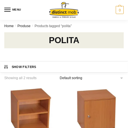
Skip
Skip
to
to
MENU
0
navigation
content
Home
/
Produse
/
Products tagged “polita”
POLITA
SHOW FILTERS
Showing all 2 results