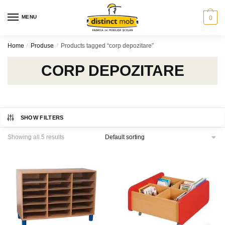
Skip
Skip
to
to
MENU
0
navigation
content
Home
/
Produse
/
Products tagged “corp depozitare”
CORP DEPOZITARE
SHOW FILTERS
Showing all 5 results