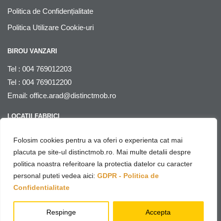
Politica de Confidențialitate
Politica Utilizare Cookie-uri
BIROU VANZARI
Tel : 004 769012203
Tel : 004 769012200
Email:
office.arad@distinctmob.ro
LOCATII FABRICI
Arad
, str. Stefan Zarie nr. 65, cod postal 310241, Judetul Arad,
Folosim cookies pentru a va oferi o experienta cat mai
Romania
placuta pe site-ul distinctmob.ro. Mai multe detalii despre
politica noastra referitoare la protectia datelor cu caracter
© Distinctmob 2020
personal puteti vedea aici:
GDPR - Politica de
♥
Website & SEO by
Netring Media
– with
Confidentialitate
Respinge
Accepta