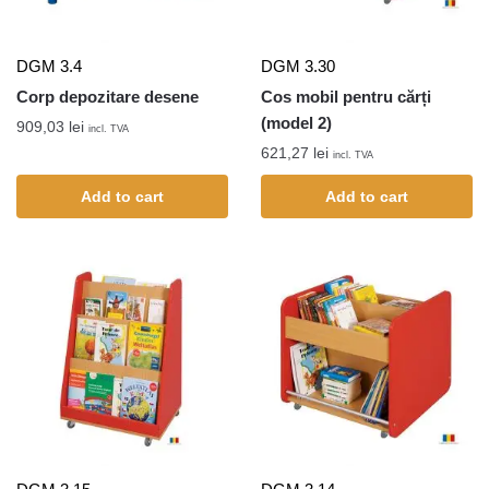
DGM 3.4
DGM 3.30
Corp depozitare desene
Cos mobil pentru cărți
(model 2)
909,03
lei
incl. TVA
621,27
lei
incl. TVA
Add to cart
Add to cart