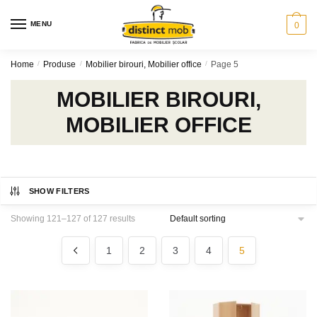
Skip
Skip
to
to
MENU
0
navigation
content
Home
/
Produse
/
Mobilier birouri, Mobilier office
/
Page 5
MOBILIER BIROURI,
MOBILIER OFFICE
SHOW FILTERS
Showing 121–127 of 127 results
1
2
3
4
5