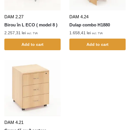
DAM 2.27
DAM 4.24
Birou în L ECO ( model 8 )
Dulap combo H1880
2.257,31
lei
1.658,41
lei
incl. TVA
incl. TVA
Add to cart
Add to cart
DAM 4.21