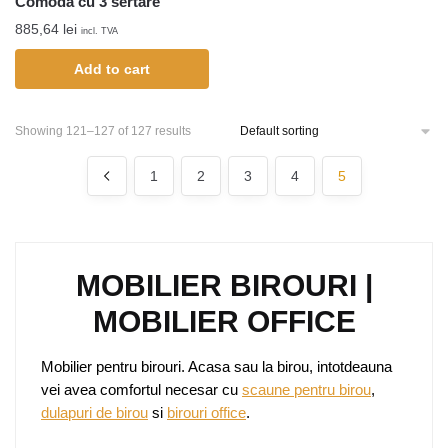
Comodă cu 3 sertare
885,64
lei
incl. TVA
Add to cart
Showing 121–127 of 127 results
1
2
3
4
5
MOBILIER BIROURI |
MOBILIER OFFICE
Mobilier pentru birouri. Acasa sau la birou, intotdeauna
vei avea comfortul necesar cu
scaune pentru birou
,
dulapuri de birou
si
birouri office
.