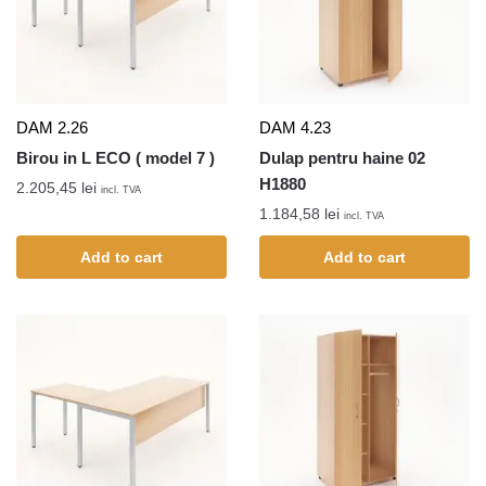
DAM 2.26
DAM 4.23
Birou in L ECO ( model 7 )
Dulap pentru haine 02
H1880
2.205,45
lei
incl. TVA
1.184,58
lei
incl. TVA
Add to cart
Add to cart